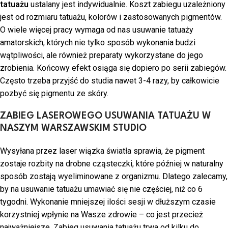
tatuażu
ustalany jest indywidualnie. Koszt zabiegu uzależniony
jest od rozmiaru tatuażu, kolorów i zastosowanych pigmentów.
O wiele więcej pracy wymaga od nas usuwanie tatuaży
amatorskich, których nie tylko sposób wykonania budzi
wątpliwości, ale również preparaty wykorzystane do jego
zrobienia. Końcowy efekt osiąga się dopiero po serii zabiegów.
Często trzeba przyjść do studia nawet 3-4 razy, by całkowicie
pozbyć się pigmentu ze skóry.
ZABIEG LASEROWEGO USUWANIA TATUAŻU W
NASZYM WARSZAWSKIM STUDIO
Wysyłana przez laser wiązka światła sprawia, że pigment
zostaje rozbity na drobne cząsteczki, które później w naturalny
sposób zostają wyeliminowane z organizmu. Dlatego zalecamy,
by na usuwanie tatuażu umawiać się nie częściej, niż co 6
tygodni. Wykonanie mniejszej ilości sesji w dłuższym czasie
korzystniej wpłynie na Wasze zdrowie – co jest przecież
najważniejsze. Zabieg usuwania tatuażu trwa od kilku do