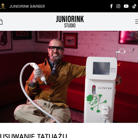
JUNIORINK BARBER
0
USUWANIE TATUAŻU